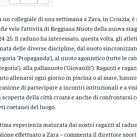
 un collegiale di una settimana a Zara, in Croazia, è 
fie vele l’attività di Reggiana Nuoto della nuova sta
4-25. Il raduno ha interessato, questa volta, gli atleti
nata delle diverse discipline, dal nuoto sincronizzato
egoria ‘Propaganda’), al nuoto agonistico (tutte le cat
tegoria’), alla pallanuoto (‘Giovanili’). Ragazzi e rag
uto allenarsi ogni giorno in piscina o al mare, hanno
ccasione di partecipare a incontri istituzionali e a vis
a scoperta della città croata e anche di confrontarsi 
eti coetanei del luogo.
tima esperienza maturata dai nostri ragazzi al radun
gione effettuato a Zara – commenta il direttore sport