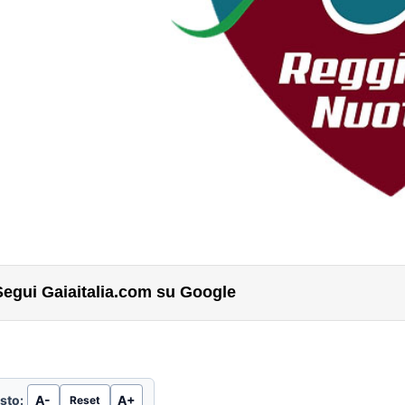
Segui Gaiaitalia.com su Google
sto:
A-
A+
Reset