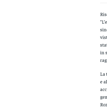
Ris
“L’
sin
vis
sta
in 
rag
La 
e a
acc
gem
Roz