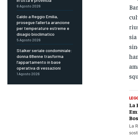
in città e provincia
Bar
6 Agosto 2026
cul
Caldo a Reggio Emilia,
prosegue l’allerta arancione
riu
per temperature estreme e
disagio bioclimatico
sia
5 Agosto 2026
sin
Stalker seriale condominiale:
han
donna 68enne trasforma
l’appartamento in base
ama
operativa di vessazioni
1 Agosto 2026
squ
LEG
La 
Emi
Bos
La R
sost