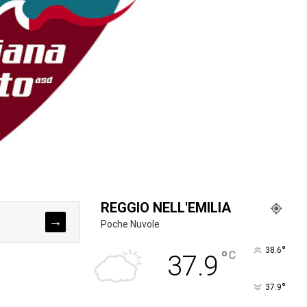
REGGIO NELL'EMILIA
→
Poche Nuvole
°
38.6
°
C
37.9
°
37.9