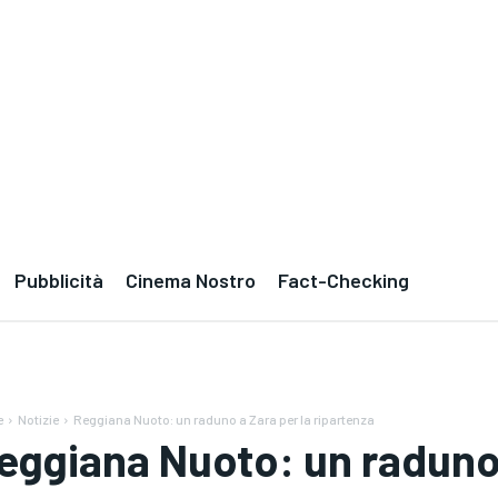
Pubblicità
Cinema Nostro
Fact-Checking
e
Notizie
Reggiana Nuoto: un raduno a Zara per la ripartenza
eggiana Nuoto: un raduno 