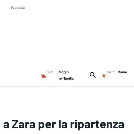
Pubblicità
37.9
Reggio
34.7
Roma
C
C
nell'Emilia
a Zara per la ripartenza