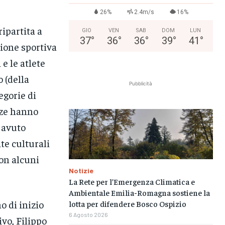
26%
2.4m/s
16%
ripartita a
GIO
VEN
SAB
DOM
LUN
37
°
36
°
36
°
39
°
41
°
gione sportiva
 e le atlete
 (della
Pubblicità
egorie di
azze hanno
 avuto
ite culturali
con alcuni
Notizie
La Rete per l’Emergenza Climatica e
Ambientale Emilia-Romagna sostiene la
o di inizio
lotta per difendere Bosco Ospizio
6 Agosto 2026
ivo, Filippo