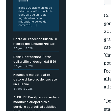
Emilia
Bosco Ospizio è un luogo
di biodiversità importante
Con
e assolve ad un ruolo
significativo nella
mitigazione del caldo
gon
estremo [.....]
202
gra
Morte di Francesco Guccini, il
ricordo del Sindaco Massari
cat
6 Agosto 2026
‘Ca
Denis Santachiara. Estasi
dell’artificio, design dal 1966
pot
6 Agosto 2026
l’o
Minacce e molestie all’ex
all
datore di lavoro: denunciato
un 48enne
atl
6 Agosto 2026
AUSL RE. Per il periodo estivo
“Ot
modifiche all’apertura di
servizi e sportelli al pubblico
sta