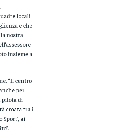
i
quadre locali
glienza e che
 la nostra
ell’assessore
oto insieme a
ne. “Il centro
 anche per
 pilota di
à croata tra i
 Sport’, ai
to”.