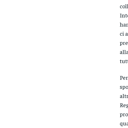
col
Int
han
ci 
pre
all
tutt
Per
spo
alt
Reg
pro
qua