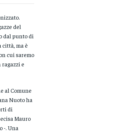
nizzato.
gazze del
o dal punto di
 città, ma è
 con cui saremo
 ragazzi e
azie al Comune
iana Nuoto ha
rti di
precisa Mauro
o -. Una