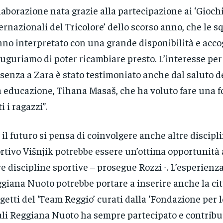
laborazione nata grazie alla partecipazione ai ‘Gioch
ernazionali del Tricolore’ dello scorso anno, che le s
no interpretato con una grande disponibilità e acco
auguriamo di poter ricambiare presto. L’interesse per
senza a Zara è stato testimoniato anche dal saluto d
a educazione, Tihana Masaš, che ha voluto fare una f
i i ragazzi”.
 il futuro si pensa di coinvolgere anche altre discipli
rtivo Višnjik potrebbe essere un’ottima opportunità
re discipline sportive – prosegue Rozzi -. L’esperienza
giana Nuoto potrebbe portare a inserire anche la citt
getti del ‘Team Reggio’ curati dalla ‘Fondazione per lo
li Reggiana Nuoto ha sempre partecipato e contribui