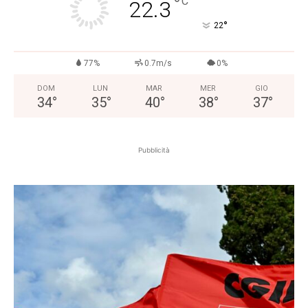
°
C
22.3
°
22
77%
0.7m/s
0%
DOM
LUN
MAR
MER
GIO
34
°
35
°
40
°
38
°
37
°
Pubblicità