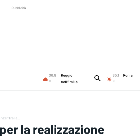
Pubblicità
36.8
Reggio
35.1
Roma
C
C
nell'Emilia
nze "Tra le...
 per la realizzazione