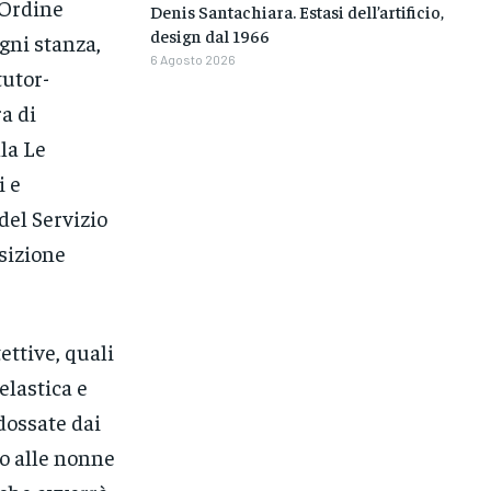
l’Ordine
Denis Santachiara. Estasi dell’artificio,
design dal 1966
ogni stanza,
6 Agosto 2026
tutor-
a di
lla Le
i e
del Servizio
osizione
ettive, quali
elastica e
dossate dai
no alle nonne