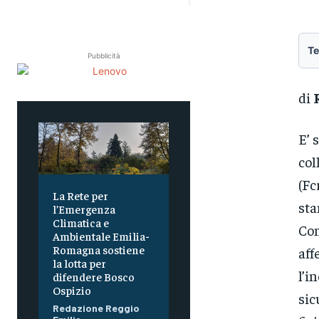
Te
Pubblicità
di
E’ 
col
(Fc
La Rete per
sta
l’Emergenza
Climatica e
Com
Ambientale Emilia-
Romagna sostiene
aff
la lotta per
l’i
difendere Bosco
Ospizio
sic
Redazione Reggio