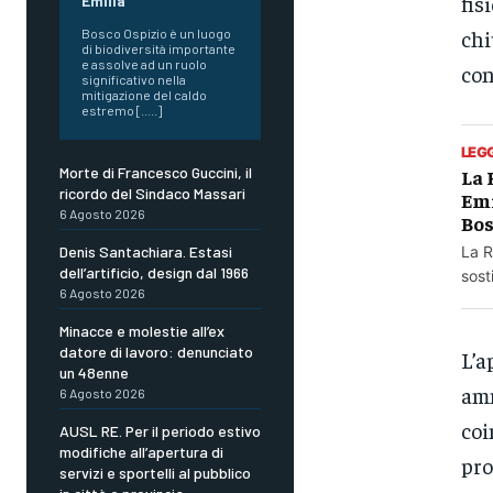
fis
Emilia
chi
Bosco Ospizio è un luogo
di biodiversità importante
e assolve ad un ruolo
con
significativo nella
mitigazione del caldo
estremo [.....]
LEG
Morte di Francesco Guccini, il
La 
ricordo del Sindaco Massari
Emi
6 Agosto 2026
Bos
Denis Santachiara. Estasi
La R
dell’artificio, design dal 1966
sost
6 Agosto 2026
Minacce e molestie all’ex
datore di lavoro: denunciato
L’a
un 48enne
amm
6 Agosto 2026
coi
AUSL RE. Per il periodo estivo
modifiche all’apertura di
pro
servizi e sportelli al pubblico