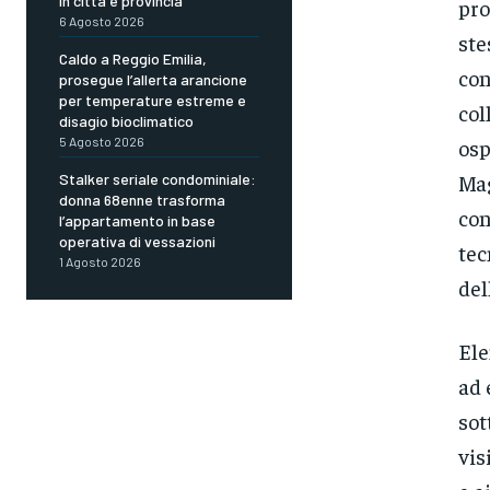
in città e provincia
pro
6 Agosto 2026
ste
Caldo a Reggio Emilia,
con
prosegue l’allerta arancione
per temperature estreme e
col
disagio bioclimatico
5 Agosto 2026
osp
Mag
Stalker seriale condominiale:
donna 68enne trasforma
con
l’appartamento in base
operativa di vessazioni
tec
1 Agosto 2026
del
Ele
ad 
sot
vis