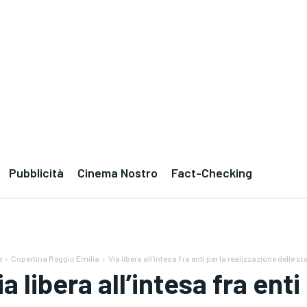
Pubblicità
Cinema Nostro
Fact-Checking
e
Copertina Reggio Emilia
Via libera all'intesa fra enti per la realizzazione delle sta
ia libera all’intesa fra enti