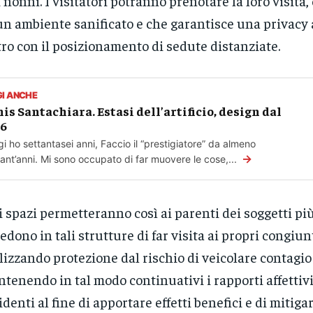
i nonni. I visitatori potranno prenotare la loro visita
un ambiente sanificato e che garantisce una privacy 
ltro con il posizionamento di sedute distanziate.
GI ANCHE
is Santachiara. Estasi dell’artificio, design dal
66
i ho settantasei anni, Faccio il “prestigiatore” da almeno
→
ant’anni. Mi sono occupato di far muovere le cose,...
i spazi permetteranno così ai parenti dei soggetti più
iedono in tali strutture di far visita ai propri congiunt
lizzando protezione dal rischio di veicolare contagio
tenendo in tal modo continuativi i rapporti affettivi 
identi al fine di apportare effetti benefici e di mitigar