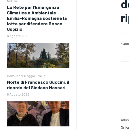
d
Notizie
La Rete per l’Emergenza
Climatica e Ambientale
r
Emilia-Romagna sostiene la
lotta per difendere Bosco
Ospizio
6 Agosto 2026
5 ann
Comune di Reggio Emilia
Morte di Francesco Guccini, il
ricordo del Sindaco Massari
6 Agosto 2026
Artic
Ruba