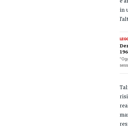
e a
in 
l’a
LEG
Den
19
"Ogg
sess
Tal
ris
rea
man
res