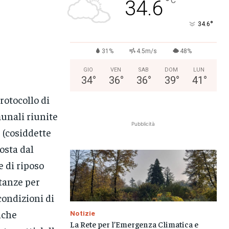
°
C
34.6
°
34.6
31%
4.5m/s
48%
GIO
VEN
SAB
DOM
LUN
34
°
36
°
36
°
39
°
41
°
rotocollo di
unali riunite
Pubblicità
’ (cosiddette
posta dal
e di riposo
stanze per
condizioni di
nche
Notizie
La Rete per l’Emergenza Climatica e