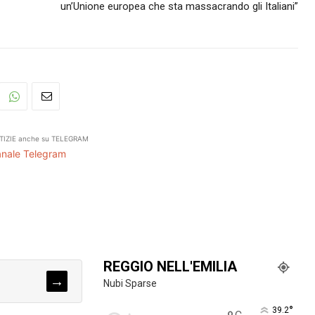
un’Unione europea che sta massacrando gli Italiani”
TIZIE anche su TELEGRAM
Canale Telegram
REGGIO NELL'EMILIA
→
Nubi Sparse
°
39.2