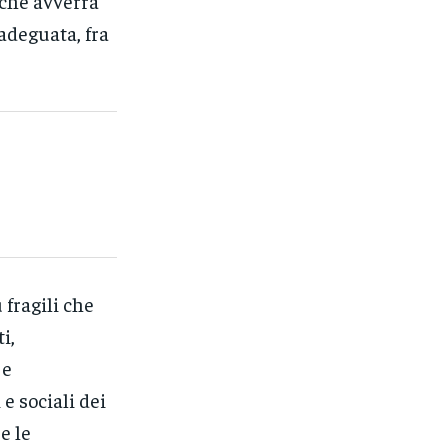
, che avverrà
adeguata, fra
 fragili che
i,
 e
e sociali dei
e le