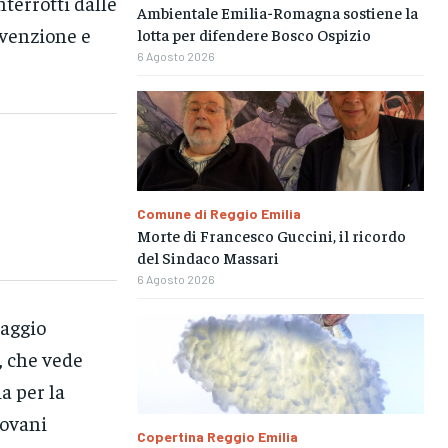
nterrotti dalle
Ambientale Emilia-Romagna sostiene la
evenzione e
lotta per difendere Bosco Ospizio
6 Agosto 2026
Comune di Reggio Emilia
Morte di Francesco Guccini, il ricordo
del Sindaco Massari
6 Agosto 2026
saggio
, che vede
a per la
iovani
Copertina Reggio Emilia