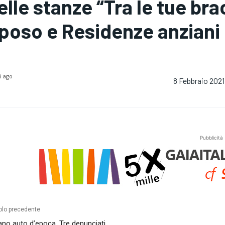
elle stanze “Tra le tue bra
iposo e Residenze anziani
i ago
8 Febbraio 2021
Pubblicità
olo precedente
no auto d’epoca. Tre denunciati