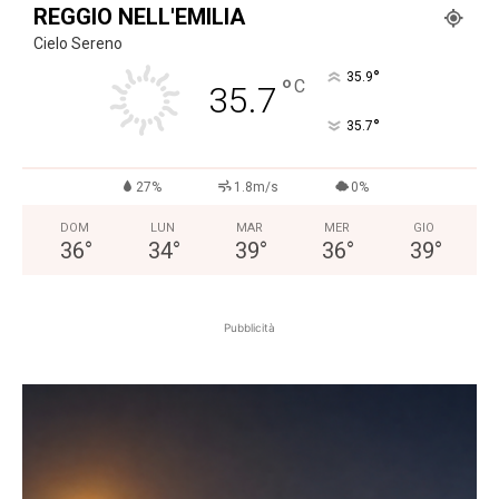
REGGIO NELL'EMILIA
Cielo Sereno
°
35.9
°
C
35.7
°
35.7
27%
1.8m/s
0%
DOM
LUN
MAR
MER
GIO
36
°
34
°
39
°
36
°
39
°
Pubblicità