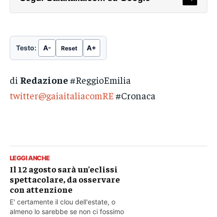
Testo:
A-
A+
Reset
di
Redazione
#ReggioEmilia
twitter@gaiaitaliacomRE
#Cronaca
LEGGI ANCHE
Il 12 agosto sarà un’eclissi
spettacolare, da osservare
con attenzione
E' certamente il clou dell'estate, o
almeno lo sarebbe se non ci fossimo