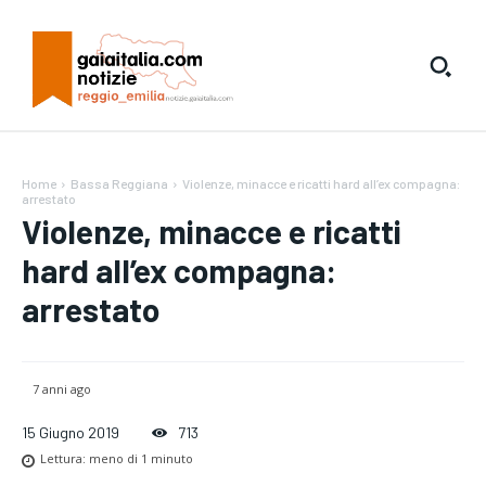
Home
Bassa Reggiana
Violenze, minacce e ricatti hard all’ex compagna:
arrestato
Violenze, minacce e ricatti
hard all’ex compagna:
arrestato
7 anni ago
15 Giugno 2019
713
Lettura:
meno di 1
minuto