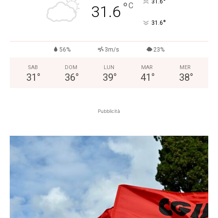
°
31.6
°
C
31.6
°
31.6
56%
3m/s
23%
SAB
DOM
LUN
MAR
MER
31
°
36
°
39
°
41
°
38
°
Pubblicità