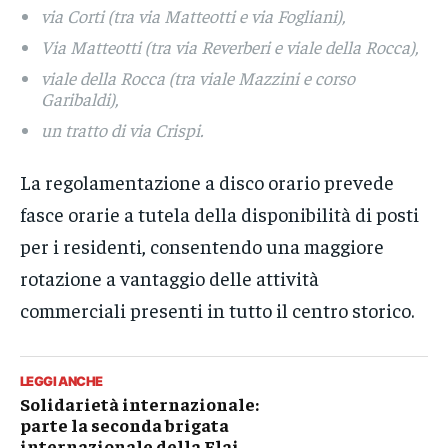
via Corti (tra via Matteotti e via Fogliani),
Via Matteotti (tra via Reverberi e viale della Rocca),
viale della Rocca (tra viale Mazzini e corso
Garibaldi),
un tratto di via Crispi.
La regolamentazione a disco orario prevede
fasce orarie a tutela della disponibilità di posti
per i residenti, consentendo una maggiore
rotazione a vantaggio delle attività
commerciali presenti in tutto il centro storico.
LEGGI ANCHE
Solidarietà internazionale:
parte la seconda brigata
internazionale della Flai