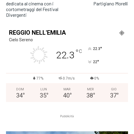
dedicata al cinema con i
Partigiano Morelli
cortometraggi del Festival
Divergenti
REGGIO NELL'EMILIA
Cielo Sereno
°
22.3
°
C
22.3
°
22
77%
0.7m/s
0%
DOM
LUN
MAR
MER
GIO
34
°
35
°
40
°
38
°
37
°
Pubblicità