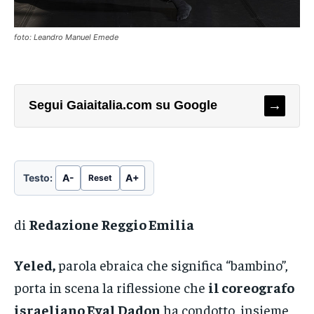
foto: Leandro Manuel Emede
→
Segui Gaiaitalia.com su Google
Testo:
A-
A+
Reset
di
Redazione Reggio Emilia
Yeled,
parola ebraica che significa “bambino”,
porta in scena la riflessione che
il coreografo
israeliano Eyal Dadon
ha condotto, insieme