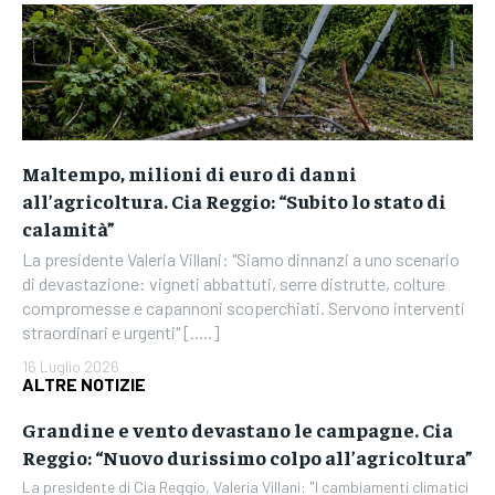
Maltempo, milioni di euro di danni
all’agricoltura. Cia Reggio: “Subito lo stato di
calamità”
La presidente Valeria Villani: "Siamo dinnanzi a uno scenario
di devastazione: vigneti abbattuti, serre distrutte, colture
compromesse e capannoni scoperchiati. Servono interventi
straordinari e urgenti" [.....]
16 Luglio 2026
ALTRE NOTIZIE
Grandine e vento devastano le campagne. Cia
Reggio: “Nuovo durissimo colpo all’agricoltura”
La presidente di Cia Reggio, Valeria Villani: "I cambiamenti climatici