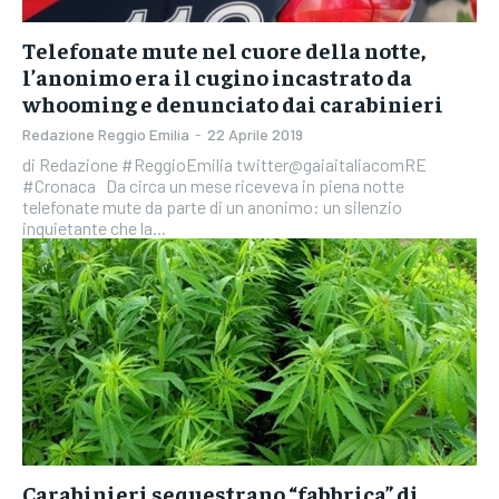
Telefonate mute nel cuore della notte,
l’anonimo era il cugino incastrato da
whooming e denunciato dai carabinieri
Redazione Reggio Emilia
-
22 Aprile 2019
di Redazione #ReggioEmilia twitter@gaiaitaliacomRE
#Cronaca Da circa un mese riceveva in piena notte
telefonate mute da parte di un anonimo: un silenzio
inquietante che la...
Carabinieri sequestrano “fabbrica” di