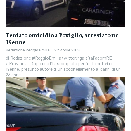
Tentato omicidio a Poviglio, arrestato un
19enne
Redazione Reggio Emilia
-
22 Aprile 2019
di Redazione #ReggioEmilia twitter@gaiaitaliacomRE
#Provincia Dopo una lite scoppiata per futili motivi un
19enne, presunto autore di un accoltellamento ai danni di un
23 enne...