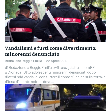
Vandalismi e furti come divertimento:
minorenni denunciato
Redazione Reggio Emilia
-
22 Aprile 2019
di Redazione #ReggioEmilia twitter@gaiaitaliacomRE
#Cronaca Otto adolescenti minorenni denunciati dopo
diversi raid vandalici con furtarelli come ciliegina sulla torta, a
difesa di serate noiose dove...