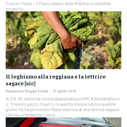
il nuovo Pums – il Piano urbano della Mobilità sostenibile,
ovvero lo...
Il leghismo alla reggiana e la lettrice
sagace [sic]
Redazione Reggio Emilia
-
17 Aprile 2019
di G.G. #Lopinione twitter@gaiaitaliacomRE #pentaleghism
o Il nostro pezzo inserito in questa stessa rubrica qualche
giorno fa, ha provocato l'ilare reazione di una lettrice sagace,
che ha commentato con il...