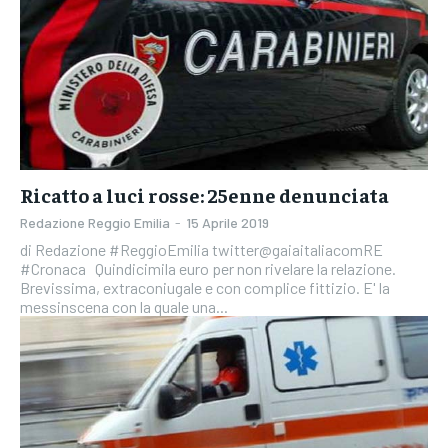
Ricatto a luci rosse: 25enne denunciata
Redazione Reggio Emilia
-
15 Aprile 2019
di Redazione #ReggioEmilia twitter@gaiaitaliacomRE
#Cronaca Quindicimila euro per non rivelare la relazione.
Brevissima, extraconiugale e con complice fittizio. E' la
messinscena con la quale una...