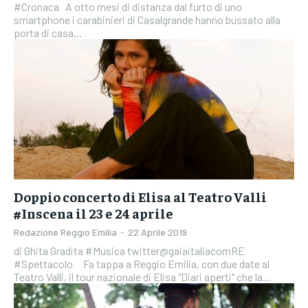
#Cronaca A otto mesi di distanza dal furto di uno
smartphone i carabinieri di Casalgrande hanno bussato alla
porta di casa...
Doppio concerto di Elisa al Teatro Valli
#Inscena il 23 e 24 aprile
Redazione Reggio Emilia
-
22 Aprile 2019
di Ghita Gradita #Musica twitter@gaiaitaliacomRE
#Spettacolo Fa tappa a Reggio Emilia, con due date al
Teatro Valli, il tour nazionale di Elisa "Diari aperti" che la...