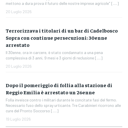
mettono a dura prova il futuro delle nostre imprese agricole" [.....]
20 Luglio 2026
Terrorizzava i titolari di un bar di Cadelbosco
Sopra con continue persecuzioni: 30enne
arrestato
Il 30enne, ora in carcere, è stato condannato a una pena
complessiva di 3 anni, 9 mesi e 3 giorni di reclusione [.....]
20 Luglio 2026
Dopo il pomeriggio di follia alla stazione di
Reggio Emilia è arrestato un 26enne
Folla inveisce contro i militari durante le concitate fasi del fermo.
Necessario l’uso dello spray urticante. Tre Carabinieri ricorrono alle
cure del Pronto Soccorso [.....]
19 Luglio 2026